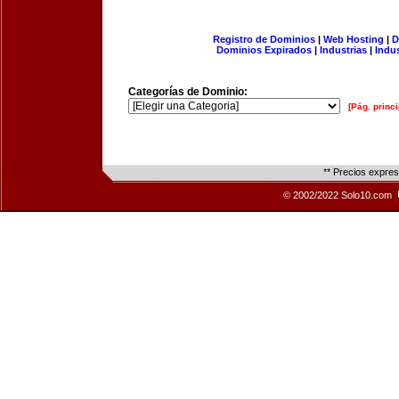
Registro de Dominios
|
Web Hosting
|
D
Dominios Expirados
|
Industrias
|
Indu
Categorías de Dominio:
[Pág. princi
** Precios expre
© 2002/2022 Solo10.com