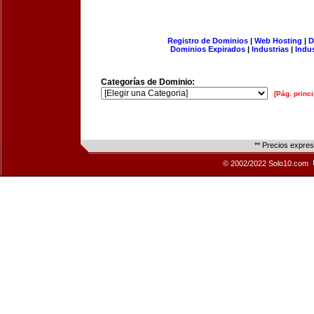
Registro de Dominios
|
Web Hosting
|
D
Dominios Expirados
|
Industrias
|
Indu
Categorías de Dominio:
[Pág. princi
** Precios expre
© 2002/2022 Solo10.com