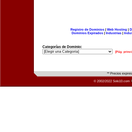
Registro de Dominios
|
Web Hosting
|
D
Dominios Expirados
|
Industrias
|
Indu
Categorías de Dominio:
[Pág. princi
** Precios expre
© 2002/2022 Solo10.com