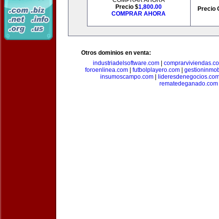
COMPRAR AHORA
Precio $
1,800.00
Precio 
COMPRAR AHORA
Otros dominios en venta:
industriadelsoftware.com
|
comprarviviendas.c
foroenlinea.com
|
futbolplayero.com
|
gestioninmob
insumoscampo.com
|
lideresdenegocios.co
rematedeganado.com