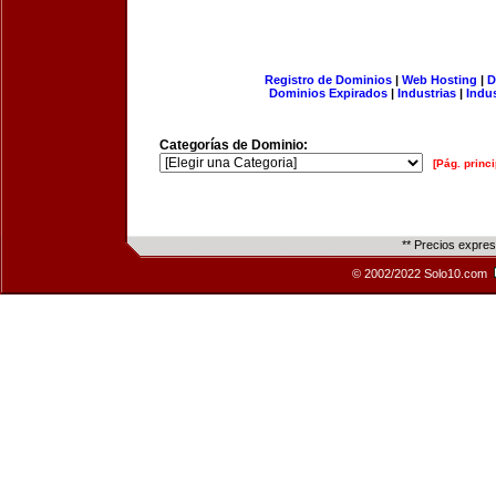
Registro de Dominios
|
Web Hosting
|
D
Dominios Expirados
|
Industrias
|
Indu
Categorías de Dominio:
[Pág. princi
** Precios expre
© 2002/2022 Solo10.com