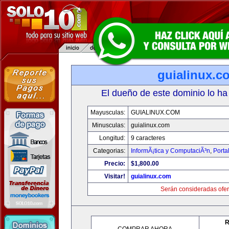
guialinux.c
El dueño de este dominio lo ha
Mayusculas:
GUIALINUX.COM
Minusculas:
guialinux.com
Longitud:
9 caracteres
Categorias:
InformÃ¡tica y ComputaciÃ³n
,
Porta
Precio:
$1,800.00
Visitar!
guialinux.com
Serán consideradas ofer
R