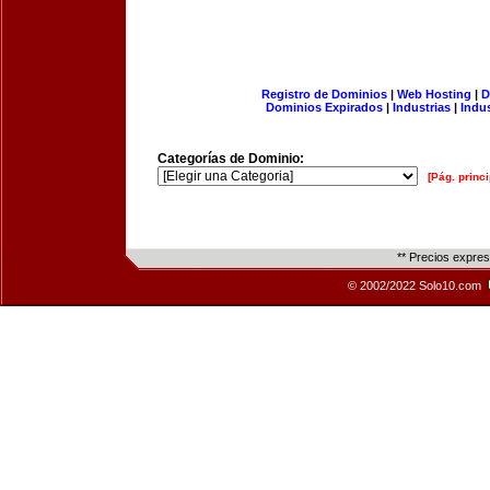
Registro de Dominios
|
Web Hosting
|
D
Dominios Expirados
|
Industrias
|
Indu
Categorías de Dominio:
[Pág. princi
** Precios expre
© 2002/2022 Solo10.com