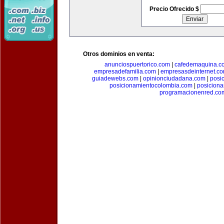
Precio Ofrecido $
Otros dominios en venta:
anunciospuertorico.com
|
cafedemaquina.c
empresadefamilia.com
|
empresasdeinternet.c
guiadewebs.com
|
opinionciudadana.com
|
posi
posicionamientocolombia.com
|
posicion
programacionenred.co