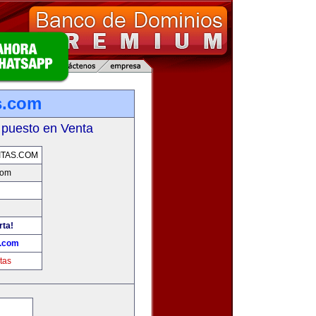
s.com
 puesto en Venta
TAS.COM
com
rta!
s.com
tas