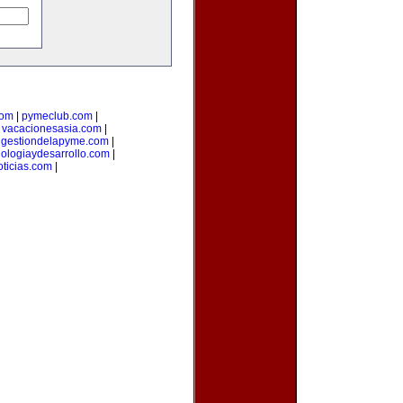
com
|
pymeclub.com
|
|
vacacionesasia.com
|
|
gestiondelapyme.com
|
nologiaydesarrollo.com
|
ticias.com
|