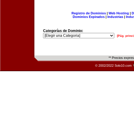
Registro de Dominios
|
Web Hosting
|
D
Dominios Expirados
|
Industrias
|
Indu
Categorías de Dominio:
[Pág. princi
** Precios expre
© 2002/2022 Solo10.com