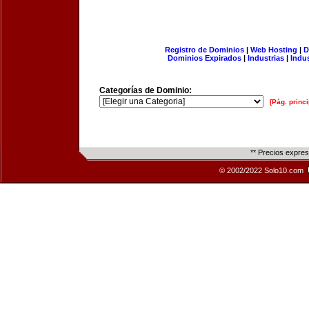
Registro de Dominios
|
Web Hosting
|
D
Dominios Expirados
|
Industrias
|
Indu
Categorías de Dominio:
[Pág. princi
** Precios expre
© 2002/2022 Solo10.com