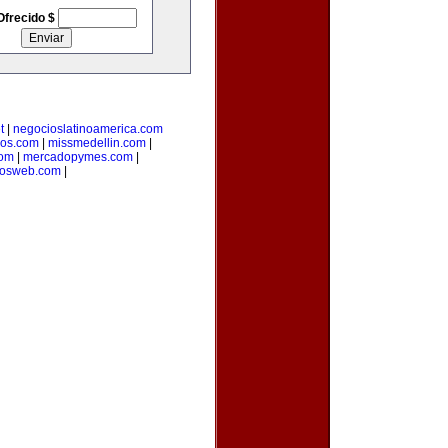
Ofrecido $
t
|
negocioslatinoamerica.com
ios.com
|
missmedellin.com
|
com
|
mercadopymes.com
|
tosweb.com
|