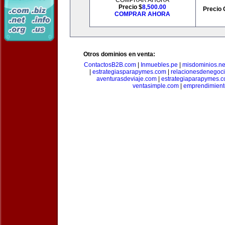
COMPRAR AHORA
Precio $
8,500.00
Precio 
COMPRAR AHORA
Otros dominios en venta:
ContactosB2B.com
|
Inmuebles.pe
|
misdominios.ne
|
estrategiasparapymes.com
|
relacionesdenegoc
aventurasdeviaje.com
|
estrategiaparapymes.
ventasimple.com
|
emprendimien