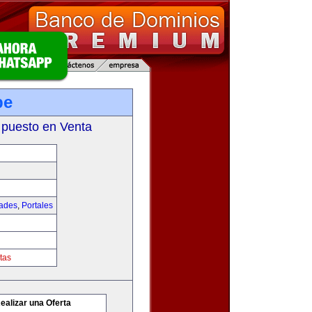
pe
 puesto en Venta
dades
,
Portales
tas
ealizar una Oferta